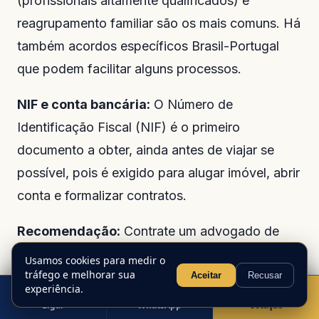
(profissionais altamente qualificados) e
reagrupamento familiar são os mais comuns. Há
também acordos específicos Brasil-Portugal
que podem facilitar alguns processos.
NIF e conta bancária:
O Número de
Identificação Fiscal (NIF) é o primeiro
documento a obter, ainda antes de viajar se
possível, pois é exigido para alugar imóvel, abrir
conta e formalizar contratos.
Recomendação:
Contrate um advogado de
imigração ou assessoria jurídica especializada
Usamos cookies para medir o
tráfego e melhorar sua
para acompanhar seu processo. O custo
Aceitar
Recusar
experiência.
compensa diante da complexidade burocrática
Ligar
WhatsApp
Cotação