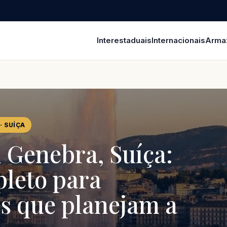
Interestaduais
Internacionais
Arma
· SUÍÇA
 Genebra, Suíça:
leto para
os que planejam a