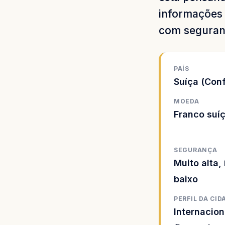
informações 
com seguran
PAÍS
Suíça (Con
MOEDA
Franco suí
SEGURANÇA
Muito alta,
baixo
PERFIL DA CID
Internacion