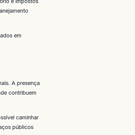
tório e impostos
lanejamento
iados em
.
nais. A presença
dade contribuem
ssível caminhar
paços públicos