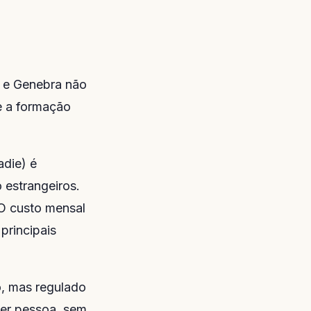
 e Genebra não
 e a formação
die) é
 estrangeiros.
 O custo mensal
principais
o, mas regulado
uer pessoa, sem