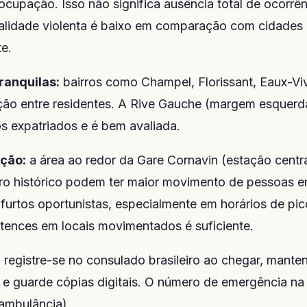
cupação. Isso não significa ausência total de ocorrê
nalidade violenta é baixo em comparação com cidades b
te.
ranquilas:
bairros como Champel, Florissant, Eaux-Viv
ção entre residentes. A Rive Gauche (margem esquerd
s expatriados e é bem avaliada.
nção:
a área ao redor da Gare Cornavin (estação centra
ro histórico podem ter maior movimento de pessoas e
furtos oportunistas, especialmente em horários de pi
tences em locais movimentados é suficiente.
:
registre-se no consulado brasileiro ao chegar, mant
 e guarde cópias digitais. O número de emergência na 
(ambulância).