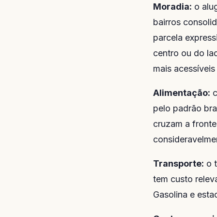
Moradia:
o alu
bairros consoli
parcela express
centro ou do la
mais acessíveis
Alimentação:
c
pelo padrão bra
cruzam a front
consideravelme
Transporte:
o t
tem custo relev
Gasolina e esta