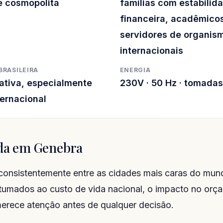
e cosmopolita
famílias com estabilid
financeira, acadêmico
servidores de organis
internacionais
BRASILEIRA
ENERGIA
ativa, especialmente
230V · 50 Hz · tomadas
ternacional
ida em Genebra
consistentemente entre as cidades mais caras do mun
stumados ao custo de vida nacional, o impacto no orç
 merece atenção antes de qualquer decisão.