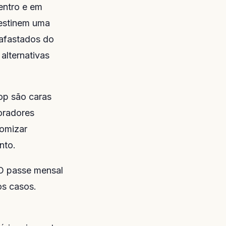
entro e em
destinem uma
 afastados do
alternativas
p são caras
moradores
nomizar
nto.
 O passe mensal
os casos.