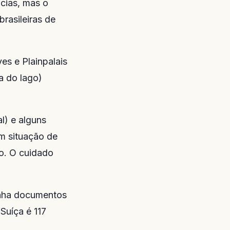
ncias, mas o
rasileiras de
es e Plainpalais
a do lago)
l) e alguns
m situação de
co. O cuidado
enha documentos
Suíça é 117