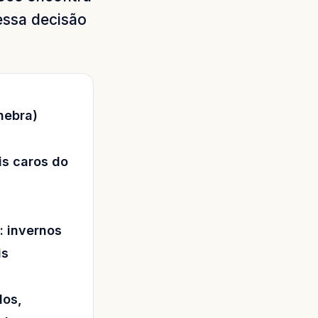
essa decisão
nebra)
is caros do
: invernos
is
dos,