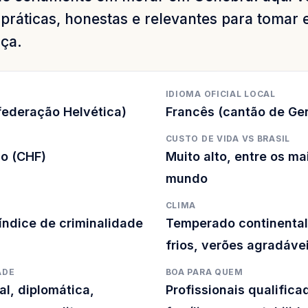
práticas, honestas e relevantes para tomar 
ça.
IDIOMA OFICIAL LOCAL
federação Helvética)
Francês (cantão de Ge
CUSTO DE VIDA VS BRASIL
ço (CHF)
Muito alto, entre os ma
mundo
CLIMA
 índice de criminalidade
Temperado continental
frios, verões agradáve
ADE
BOA PARA QUEM
al, diplomática,
Profissionais qualifica