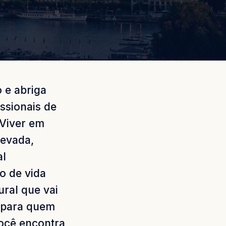
 e abriga
issionais de
 Viver em
levada,
al
o de vida
ral que vai
s para quem
ocê encontra