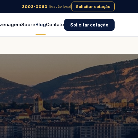
3003-0060
Solicitar cotação
· ligação local
zenagem
Sobre
Blog
Contato
Solicitar cotação