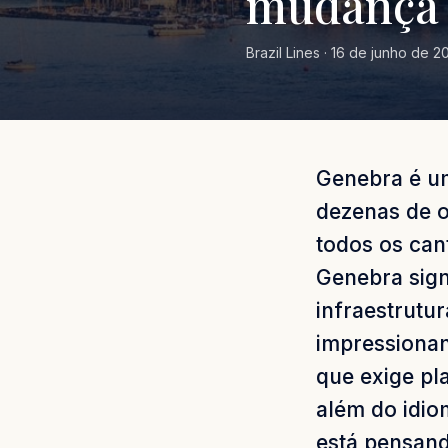
mudança
Brazil Lines · 16 de junho de 20
Genebra é u
dezenas de o
todos os cant
Genebra sign
infraestrutur
impressionan
que exige pl
além do idio
está pensan