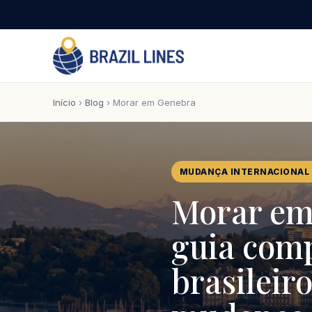
Início
›
Blog
› Morar em Genebra
MUDANÇA INTERNACIONAL 
Morar em
guia comp
brasileir