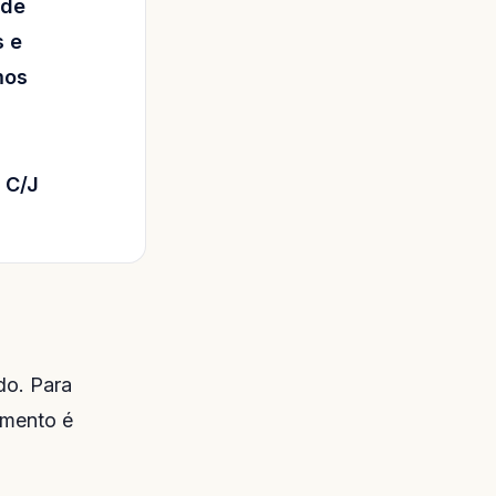
ade
s e
mos
 C/J
do. Para
amento é