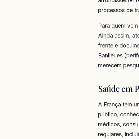
arrondissement
processos de tr
Para quem vem d
Ainda assim, a
frente e docume
Banlieues (peri
merecem pesquis
Saúde em P
A França tem u
público, conhec
médicos, consul
regulares, incl