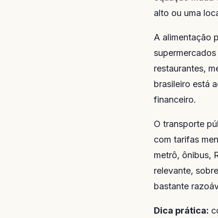
alto ou uma loca
A alimentação p
supermercados c
restaurantes, m
brasileiro está
financeiro.
O transporte pú
com tarifas men
metrô, ônibus, 
relevante, sobr
bastante razoáv
Dica prática:
co