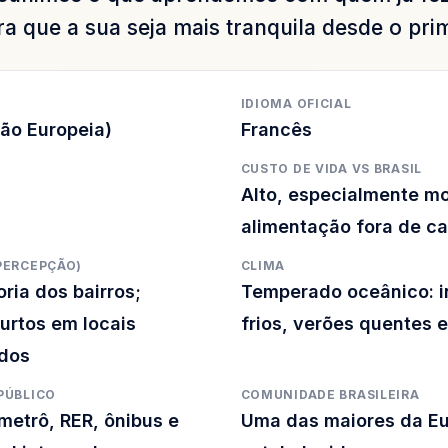
ra que a sua seja mais tranquila desde o pri
IDIOMA OFICIAL
ião Europeia)
Francês
CUSTO DE VIDA VS BRASIL
Alto, especialmente mo
alimentação fora de c
PERCEPÇÃO)
CLIMA
ria dos bairros;
Temperado oceânico: i
urtos em locais
frios, verões quentes e
dos
PÚBLICO
COMUNIDADE BRASILEIRA
metrô, RER, ônibus e
Uma das maiores da E