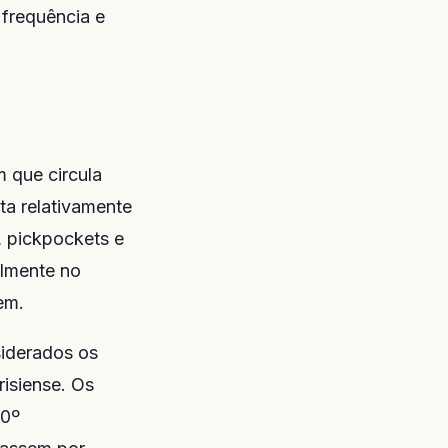
frequência e
 que circula
ta relativamente
, pickpockets e
almente no
em.
siderados os
risiense. Os
20º