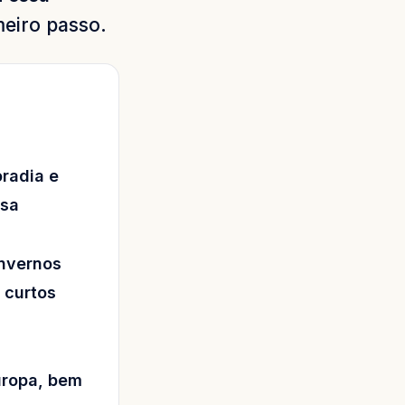
meiro passo.
radia e
asa
nvernos
 curtos
uropa, bem