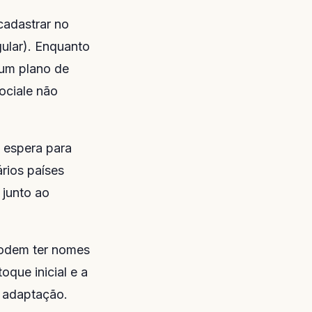
 cadastrar no
ular). Enquanto
 um plano de
ociale não
e espera para
rios países
 junto ao
odem ter nomes
oque inicial e a
a adaptação.