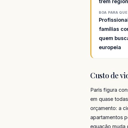
trem region
BOA PARA QU
Profissiona
famílias co
quem busca
europeia
Custo de vi
Paris figura con
em quase todas 
orçamento: a ci
apartamentos pe
equação muda d