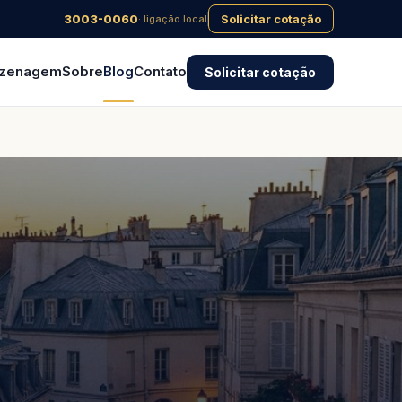
3003-0060
Solicitar cotação
· ligação local
zenagem
Sobre
Blog
Contato
Solicitar cotação