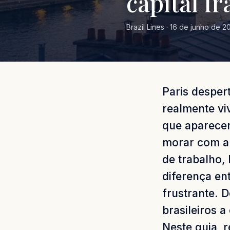
capital f
Brazil Lines · 16 de junho de 20
Paris desper
realmente vi
que aparecem
morar com a 
de trabalho,
diferença e
frustrante. D
brasileiros 
Neste guia, 