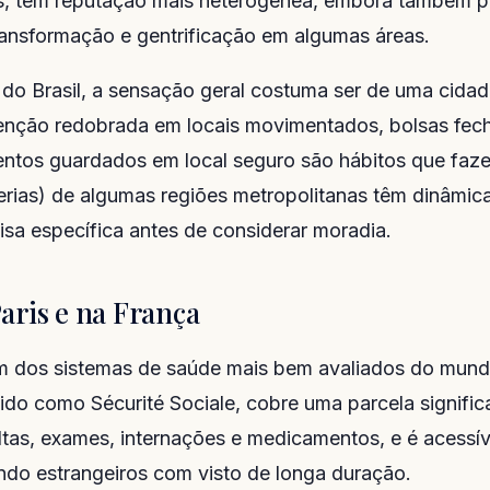
s, têm reputação mais heterogênea, embora também 
ansformação e gentrificação em algumas áreas.
o Brasil, a sensação geral costuma ser de uma cidade
tenção redobrada em locais movimentados, bolsas fec
ntos guardados em local seguro são hábitos que faze
ferias) de algumas regiões metropolitanas têm dinâmica
a específica antes de considerar moradia.
aris e na França
m dos sistemas de saúde mais bem avaliados do mund
ido como Sécurité Sociale, cobre uma parcela signific
tas, exames, internações e medicamentos, e é acessív
uindo estrangeiros com visto de longa duração.