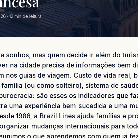
rancesa
26 · 12 min de leitura
ta sonhos, mas quem decide ir além do turis
ver na cidade precisa de informações bem di
 nos guias de viagem. Custo de vida real, b
família (ou como solteiro), sistema de saú
 burocracia: são esses os indicadores que f
ntre uma experiência bem-sucedida e uma m
esde 1986, a Brazil Lines ajuda famílias e pro
a organizar mudanças internacionais para to
reunimos o que aprendemos com quem já fe