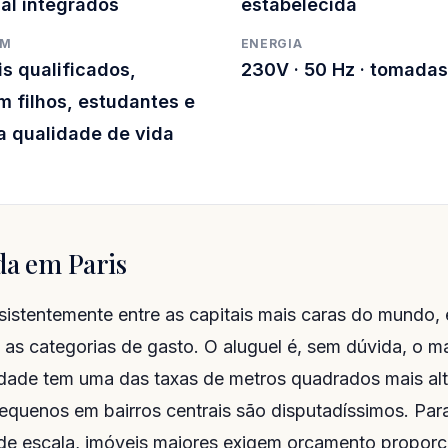
al integrados
estabelecida
EM
ENERGIA
is qualificados,
230V · 50 Hz · tomadas
m filhos, estudantes e
 qualidade de vida
da em Paris
sistentemente entre as capitais mais caras do mundo, e
as categorias de gasto. O aluguel é, sem dúvida, o m
dade tem uma das taxas de metros quadrados mais alt
quenos em bairros centrais são disputadíssimos. Para 
e escala, imóveis maiores exigem orçamento proporc