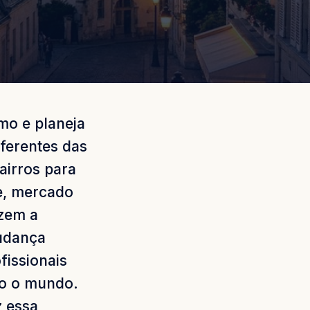
mo e planeja
ferentes das
airros para
de, mercado
azem a
udança
fissionais
do o mundo.
z essa