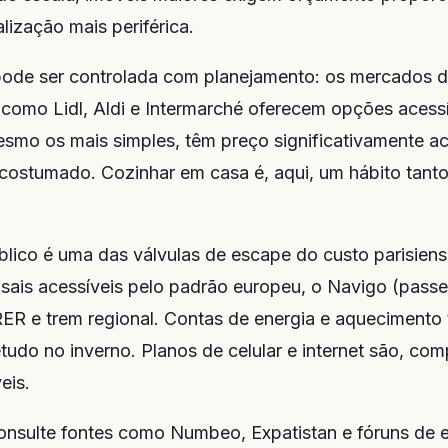
lização mais periférica.
ode ser controlada com planejamento: os mercados de
omo Lidl, Aldi e Intermarché oferecem opções acessí
esmo os mais simples, têm preço significativamente a
 acostumado. Cozinhar em casa é, aqui, um hábito tanto
blico é uma das válvulas de escape do custo parisiense
sais acessíveis pelo padrão europeu, o Navigo (pass
RER e trem regional. Contas de energia e aquecimento
etudo no inverno. Planos de celular e internet são, co
eis.
nsulte fontes como Numbeo, Expatistan e fóruns de e