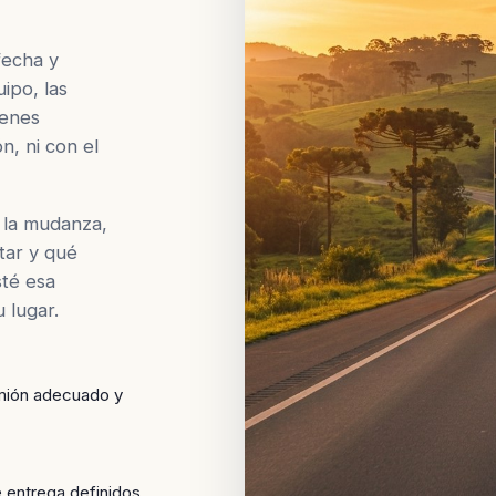
fecha y
ipo, las
ienes
n, ni con el
 la mudanza,
tar y qué
sté esa
u lugar.
amión adecuado y
e entrega definidos