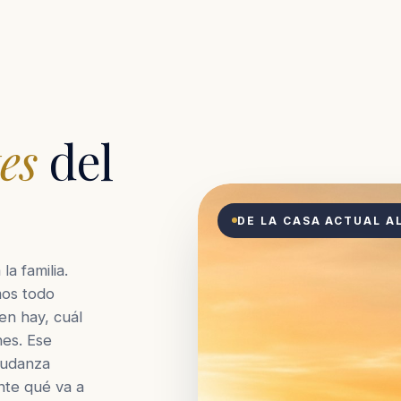
es
del
DE LA CASA ACTUAL A
a familia.
mos todo
en hay, cuál
nes. Ese
mudanza
nte qué va a