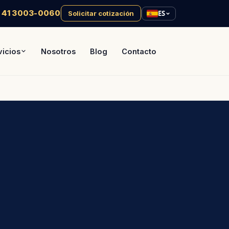
 41 3003-0060
ES
Solicitar cotización
vicios
Nosotros
Blog
Contacto