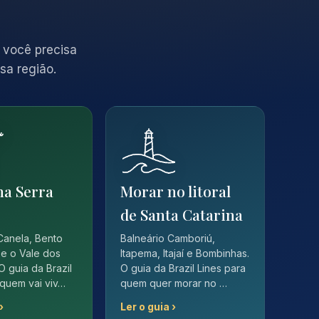
 você precisa
sa região.
na Serra
Morar no litoral
de Santa Catarina
Canela, Bento
Balneário Camboriú,
e o Vale dos
Itapema, Itajaí e Bombinhas.
O guia da Brazil
O guia da Brazil Lines para
 quem vai viv…
quem quer morar no …
›
Ler o guia ›