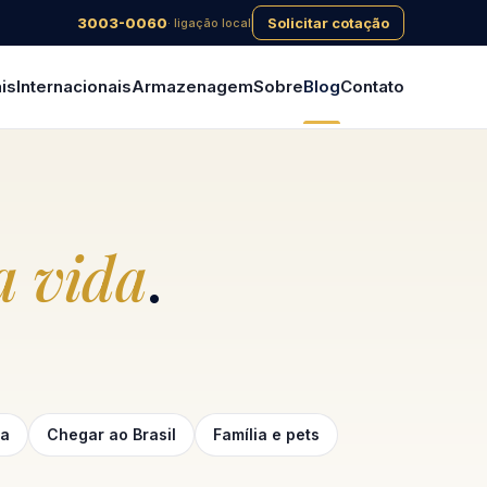
3003-0060
Solicitar cotação
· ligação local
is
Internacionais
Armazenagem
Sobre
Blog
Contato
 vida
.
ga
Chegar ao Brasil
Família e pets