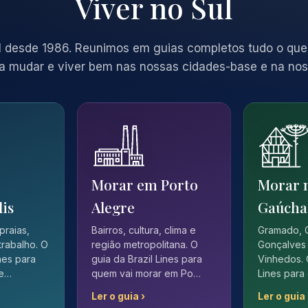
Viver no Sul
 desde 1986. Reunimos em guias completos tudo o que
a mudar e viver bem nas nossas cidades-base e na nos
Morar em Porto
Morar 
lis
Alegre
Gaúcha
 praias,
Bairros, cultura, clima e
Gramado, 
trabalho. O
região metropolitana. O
Gonçalves 
ines para
guia da Brazil Lines para
Vinhedos. 
 e…
quem vai morar em Po…
Lines para
Ler o guia ›
Ler o guia 