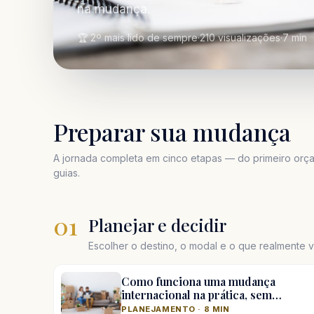
na mudança.
🏆 2º mais lido de sempre
·
210 visualizações
·
7 min
Preparar sua mudança
A jornada completa em cinco etapas — do primeiro orça
guias.
01
Planejar e decidir
Escolher o destino, o modal e o que realmente va
Como funciona uma mudança
internacional na prática, sem…
PLANEJAMENTO · 8 MIN