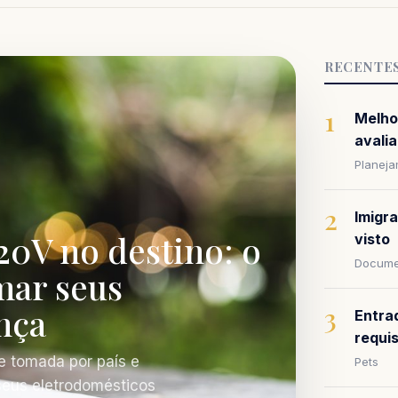
RECENTE
1
Melho
avalia
Planej
2
Imigr
20V no destino: o
visto
Docume
mar seus
nça
3
Entra
requi
e tomada por país e
Pets
 seus eletrodomésticos