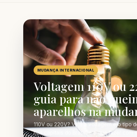
MUDANÇA INTERNACIONAL
Voltagem 110V ou 2
guia para não quei
aparelhos na muda
110V ou 220V? Veja a voltagem e o tipo d
nas capitais do Brasil, e o que fazer com