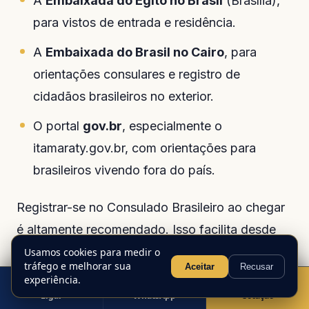
A
Embaixada do Egito no Brasil
(Brasília),
para vistos de entrada e residência.
A
Embaixada do Brasil no Cairo
, para
orientações consulares e registro de
cidadãos brasileiros no exterior.
O portal
gov.br
, especialmente o
itamaraty.gov.br, com orientações para
brasileiros vivendo fora do país.
Registrar-se no Consulado Brasileiro ao chegar
é altamente recomendado. Isso facilita desde
renovação de documentos até o acesso a
Usamos cookies para medir o
tráfego e melhorar sua
Aceitar
Recusar
serviços consulares em situações de
experiência.
emergência.
Ligar
WhatsApp
Cotação