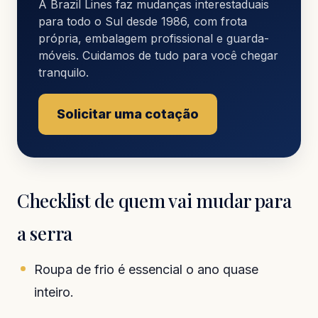
A Brazil Lines faz mudanças interestaduais
para todo o Sul desde 1986, com frota
própria, embalagem profissional e guarda-
móveis. Cuidamos de tudo para você chegar
tranquilo.
Solicitar uma cotação
Checklist de quem vai mudar para
a serra
Roupa de frio é essencial o ano quase
inteiro.