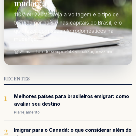
mudança
110V ou 220V? Veja a voltagem e o tipo de
tomada por país e nas capitais do Brasil, e o
que fazer com seus eletrodomésticos na
mudança.
🏆 2º mais lido de sempre
·
143 visualizações
·
7 min
RECENTES
1
Melhores países para brasileiros emigrar: como
avaliar seu destino
Planejamento
2
Imigrar para o Canadá: o que considerar além do