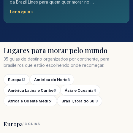
da Brazil Lines para quem quer morar no …
Ler o guia ›
Lugares para morar pelo mundo
35 guias de destino organizados por continente, para
brasileiros que estão escolhendo onde recomeçar.
Europa
América do Norte
13
8
América Latina e Caribe
Ásia e Oceania
6
4
África e Oriente Médio
Brasil, fora do Sul
1
3
Europa
13 GUIAS