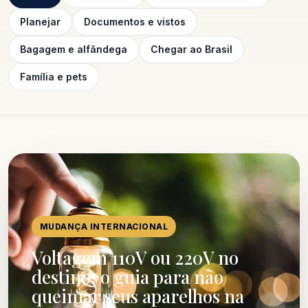
Planejar
Documentos e vistos
Bagagem e alfândega
Chegar ao Brasil
Família e pets
MUDANÇA INTERNACIONAL
Voltagem 110V ou 220V no
destino: o guia para não
queimar seus aparelhos na