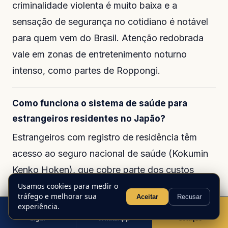
criminalidade violenta é muito baixa e a
sensação de segurança no cotidiano é notável
para quem vem do Brasil. Atenção redobrada
vale em zonas de entretenimento noturno
intenso, como partes de Roppongi.
Como funciona o sistema de saúde para
estrangeiros residentes no Japão?
Estrangeiros com registro de residência têm
acesso ao seguro nacional de saúde (Kokumin
Kenko Hoken), que cobre parte dos custos
médicos. A qualidade dos serviços é alta, mas a
Usamos cookies para medir o
tráfego e melhorar sua
Aceitar
Recusar
barreira do idioma pode dificultar o
experiência.
atendimento. Recomenda-se buscar clínicas
Ligar
WhatsApp
Cotação